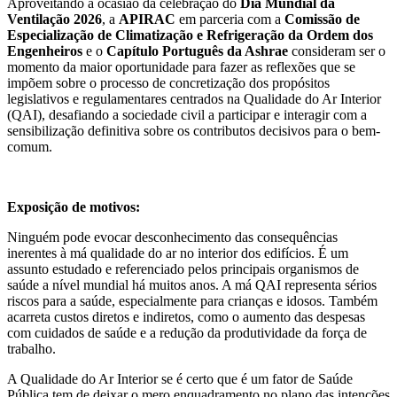
Aproveitando a ocasião da celebração do
Dia Mundial da
Ventilação 2026
, a
APIRAC
em parceria com a
Comissão de
Especialização de Climatização e Refrigeração da Ordem dos
Engenheiros
e o
Capítulo Português da Ashrae
consideram ser o
momento da maior oportunidade para fazer as reflexões que se
impõem sobre o processo de concretização dos propósitos
legislativos e regulamentares centrados na Qualidade do Ar Interior
(QAI), desafiando a sociedade civil a participar e interagir com a
sensibilização definitiva sobre os contributos decisivos para o bem-
comum.
Exposição de motivos:
Ninguém pode evocar desconhecimento das consequências
inerentes à má qualidade do ar no interior dos edifícios. É um
assunto estudado e referenciado pelos principais organismos de
saúde a nível mundial há muitos anos. A má QAI representa sérios
riscos para a saúde, especialmente para crianças e idosos. Também
acarreta custos diretos e indiretos, como o aumento das despesas
com cuidados de saúde e a redução da produtividade da força de
trabalho.
A Qualidade do Ar Interior se é certo que é um fator de Saúde
Pública tem de deixar o mero enquadramento no plano das intenções