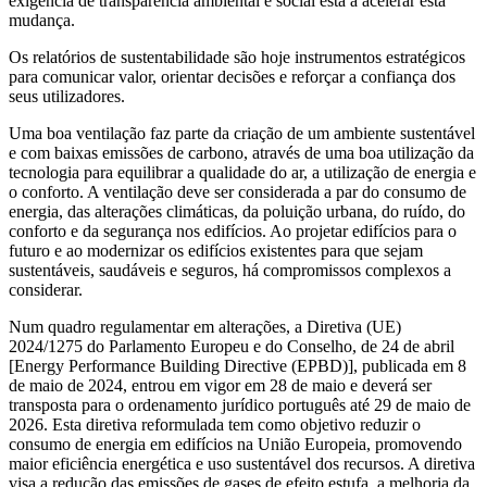
exigência de transparência ambiental e social está a acelerar esta
mudança.
Os relatórios de sustentabilidade são hoje instrumentos estratégicos
para comunicar valor, orientar decisões e reforçar a confiança dos
seus utilizadores.
Uma boa ventilação faz parte da criação de um ambiente sustentável
e com baixas emissões de carbono, através de uma boa utilização da
tecnologia para equilibrar a qualidade do ar, a utilização de energia e
o conforto. A ventilação deve ser considerada a par do consumo de
energia, das alterações climáticas, da poluição urbana, do ruído, do
conforto e da segurança nos edifícios. Ao projetar edifícios para o
futuro e ao modernizar os edifícios existentes para que sejam
sustentáveis, saudáveis e seguros, há compromissos complexos a
considerar.
Num quadro regulamentar em alterações, a Diretiva (UE)
2024/1275 do Parlamento Europeu e do Conselho, de 24 de abril
[Energy Performance Building Directive (EPBD)], publicada em 8
de maio de 2024, entrou em vigor em 28 de maio e deverá ser
transposta para o ordenamento jurídico português até 29 de maio de
2026. Esta diretiva reformulada tem como objetivo reduzir o
consumo de energia em edifícios na União Europeia, promovendo
maior eficiência energética e uso sustentável dos recursos. A diretiva
visa a redução das emissões de gases de efeito estufa, a melhoria da